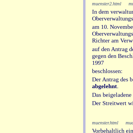
muenster2.html
mu
In dem verwaltun
Oberverwaltungs
am 10. November
Oberverwaltungsge
Richter am Verwa
auf den Antrag 
gegen den Besch
1997
beschlossen:
Der Antrag des 
abgelehnt
.
Das beigeladene 
Der Streitwert w
muenster.html
mue
Vorbehaltlich ei