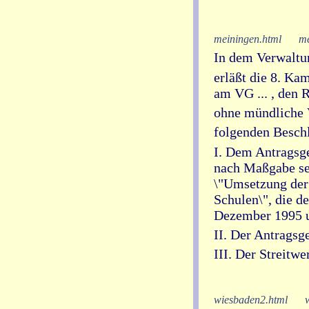
meiningen.html
me
In dem Verwaltung
erläßt die 8. Ka
am VG ... , den R
ohne mündliche 
folgenden Besch
I. Dem Antragsg
nach Maßgabe se
\"Umsetzung der
Schulen\", die 
Dezember 1995 u
II. Der Antragsg
III. Der Streitwe
wiesbaden2.html