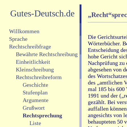
Gutes-Deutsch.de
„Recht“sprec
Willkommen
Die Gerichtsurte
Sprache
Wörterbücher. B
Rechtschreibfrage
Entscheidung des
Bewährte Rechtschreibung
hohe Gericht sic
Einheitlichkeit
Nachprüfung zu e
abgesehen von d
Kleinschreibung
des Wortschatzes
Rechtschreibreform
des „amtlichen V
Geschichte
mal 185 bis 600
Stufenplan
1991 und der („r
Argumente
gezählt. Bei ver
Grußwort
auffallen können
angesichts von l
Rechtsprechung
behaupteten 50 
Liste