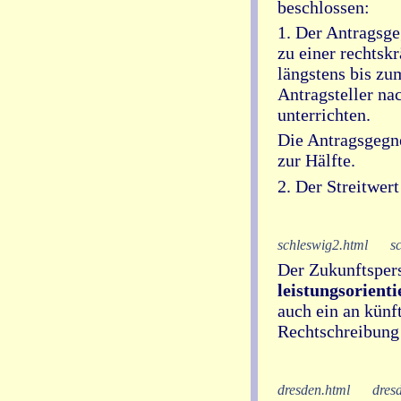
beschlossen:
1. Der Antragsge
zu einer rechtsk
längstens bis zu
Antragsteller na
unterrichten.
Die Antragsgegne
zur Hälfte.
2. Der Streitwer
schleswig2.html
s
Der Zukunftspers
leistungsorient
auch ein an künft
Rechtschreibung 
dresden.html
dres