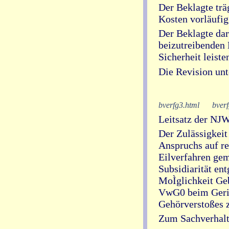
Der Beklagte träg
Kosten vorläufig
Der Beklagte dar
beizutreibenden 
Sicherheit leiste
Die Revision unt
bverfg3.html
bverf
Leitsatz der NJ
Der Zulässigkeit
Anspruchs auf re
Eilverfahren gem
Subsidiarität en
MoÌglichkeit Ge
VwG0 beim Geric
Gehörverstoßes z
Zum Sachverhalt